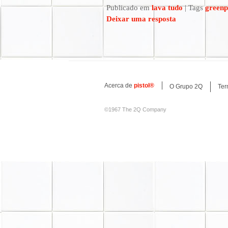
|
Publicado em
lava tudo
Tags
green
Deixar uma resposta
Acerca de
pistol
®
O Grupo 2Q
Ter
©1967 The 2Q Company