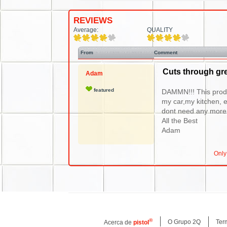
REVIEWS
Average:
QUALITY
From
Comment
Cuts through gr
Adam
featured
DAMMN!!! This product
my car,my kitchen, e
dont need any more 
All the Best
Adam
Only
®
O Grupo 2Q
Ter
Acerca de
pistol