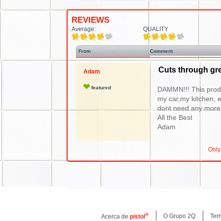
REVIEWS
Average:
QUALITY
From
Comment
Cuts through gr
Adam
featured
DAMMN!!! This product
my car,my kitchen, e
dont need any more 
All the Best
Adam
Only
®
O Grupo 2Q
Ter
Acerca de
pistol