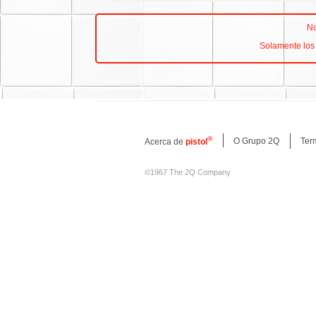
No
Solamente los 
®
O Grupo 2Q
Ter
Acerca de
pistol
©1967 The 2Q Company