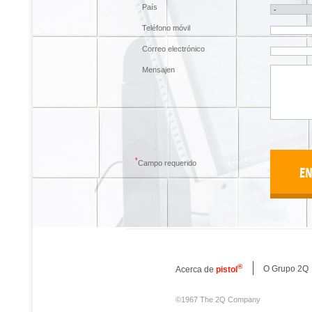
País
Teléfono móvil
Correo electrónico
Mensajen
*
Campo requerido
®
O Grupo 2Q
Acerca de
pistol
©1967 The 2Q Company