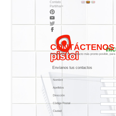
Contato
Partilhar+
CONTÁCTENOS
Entraremos en el contacto más pronto posible, para i
Envíanos tus contactos
Nombre
Apellidos
Dirección
Código Postal
Ciudad