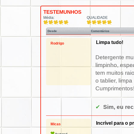
TESTEMUNHOS
Média:
QUALIDADE
Desde
Comentários
Limpa tudo!
Rodrigo
Detergente mult
limpinho, espec
tem muitos rai
o tablier, lim
Cumprimentos!
✔
Sim, eu re
Incrível para o p
Micas
featured