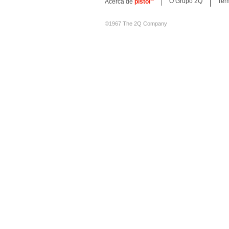
O Grupo 2Q
Ter
Acerca de
pistol
©1967 The 2Q Company