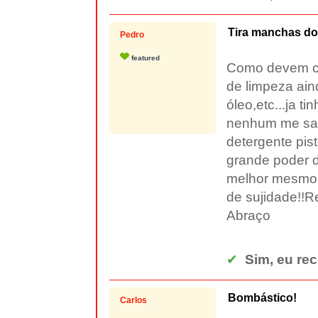
Tira manchas d
Pedro
featured
Como devem calc
de limpeza ai
óleo,etc...ja 
nenhum me sat
detergente pist
grande poder de
melhor mesmo é
de sujidade!!
Abraço
✔
Sim, eu re
Bombástico!
Carlos