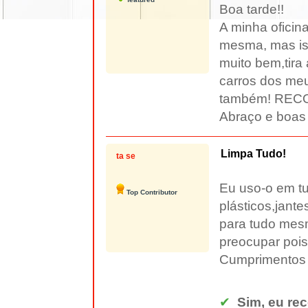
Boa tarde!!
A minha oficina
mesma, mas ist
muito bem,tira 
carros dos meu
também! REC
Abraço e boas 
Limpa Tudo!
ta se
Eu uso-o em tu
Top Contributor
plásticos,jant
para tudo mes
preocupar pois
Cumprimentos
✔
Sim, eu re