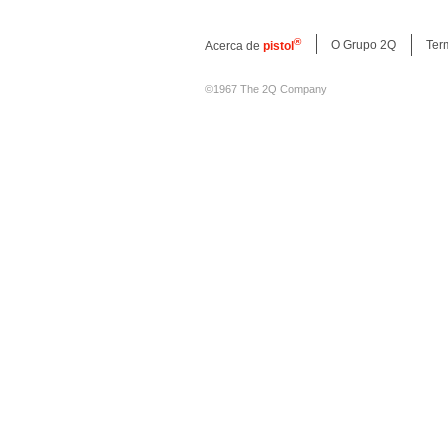
®
O Grupo 2Q
Ter
Acerca de
pistol
©1967 The 2Q Company